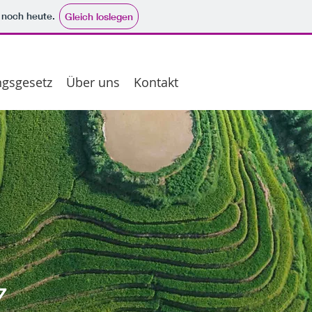
e noch heute.
Gleich loslegen
gsgesetz
Über uns
Kontakt
z