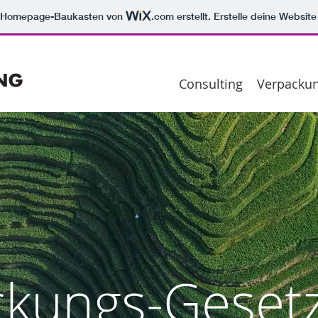
m Homepage-Baukasten von
.com
erstellt. Erstelle deine Websit
Consulting
Verpackun
ckungs-Geset